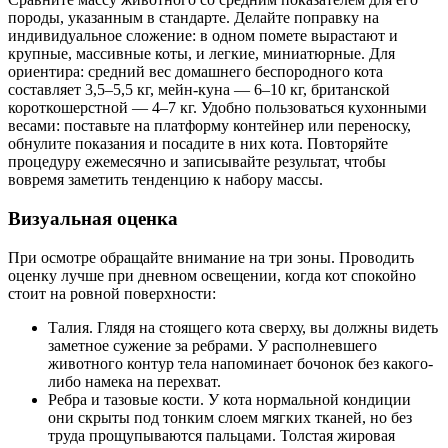
породы, указанным в стандарте. Делайте поправку на
индивидуальное сложение: в одном помете вырастают и
крупные, массивные коты, и легкие, миниатюрные. Для
ориентира: средний вес домашнего беспородного кота
составляет 3,5–5,5 кг, мейн-куна — 6–10 кг, британской
короткошерстной — 4–7 кг. Удобно пользоваться кухонными
весами: поставьте на платформу контейнер или переноску,
обнулите показания и посадите в них кота. Повторяйте
процедуру ежемесячно и записывайте результат, чтобы
вовремя заметить тенденцию к набору массы.
Визуальная оценка
При осмотре обращайте внимание на три зоны. Проводить
оценку лучше при дневном освещении, когда кот спокойно
стоит на ровной поверхности:
Талия. Глядя на стоящего кота сверху, вы должны видеть
заметное сужение за ребрами. У располневшего
животного контур тела напоминает бочонок без какого-
либо намека на перехват.
Ребра и тазовые кости. У кота нормальной кондиции
они скрыты под тонким слоем мягких тканей, но без
труда прощупываются пальцами. Толстая жировая