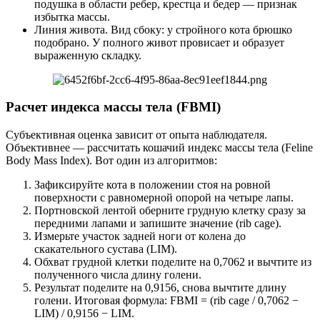
подушка в области ребер, крестца и бедер — признак
избытка массы.
Линия живота. Вид сбоку: у стройного кота брюшко
подобрано. У полного живот провисает и образует
выраженную складку.
Расчет индекса массы тела (FBMI)
Субъективная оценка зависит от опыта наблюдателя.
Объективнее — рассчитать кошачий индекс массы тела (Feline
Body Mass Index). Вот один из алгоритмов:
Зафиксируйте кота в положении стоя на ровной
поверхности с равномерной опорой на четыре лапы.
Портновской лентой оберните грудную клетку сразу за
передними лапами и запишите значение (rib cage).
Измерьте участок задней ноги от колена до
скакательного сустава (LIM).
Обхват грудной клетки поделите на 0,7062 и вычтите из
полученного числа длину голени.
Результат поделите на 0,9156, снова вычтите длину
голени. Итоговая формула: FBMI = (rib cage / 0,7062 −
LIM) / 0,9156 − LIM.