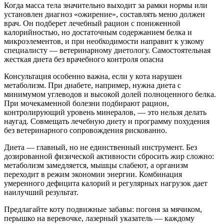
Когда масса тела значительно выходит за рамки нормы или
установлен диагноз «ожирение», составлять меню должен
врач. Он подберет лечебный рацион с пониженной
калорийностью, но достаточным содержанием белка и
микроэлементов, и при необходимости направит к узкому
специалисту — ветеринарному диетологу. Самостоятельная
жесткая диета без врачебного контроля опасна
Консультация особенно важна, если у кота нарушен
метаболизм. При диабете, например, нужна диета с
минимумом углеводов и высокой долей полноценного белка.
При мочекаменной болезни подбирают рацион,
контролирующий уровень минералов, — это нельзя делать
наугад. Совмещать лечебную диету и программу похудения
без ветеринарного сопровождения рискованно.
Диета — главный, но не единственный инструмент. Без
дозированной физической активности сбросить жир сложно:
метаболизм замедляется, мышцы слабеют, а организм
переходит в режим экономии энергии. Комбинация
умеренного дефицита калорий и регулярных нагрузок дает
наилучший результат.
Предлагайте коту подвижные забавы: погоня за мячиком,
перышко на веревочке, лазерный указатель — каждому