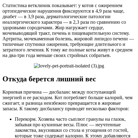
Статистика ветклиник показывает: у котов с ожирением
ортопедические нарушения фиксируются в 4,9 раза чаще,
диабет — в 3,9 раза, дерматологические патологии
неаллергического характера — в 2,3 раза по сравнению со
здоровыми сородичами. Жир нагружает сердце,
мочевыводящий тракт, печень и пищеварительную систему.
Артриты, мочекаменная болезнь, жировой липидоз печени —
типичные спутники ожирения, требующие длительного и
затратного лечения. К тому же полные коты живут в среднем
на два-три года меньше своих стройных собратьев.
Откуда берется лишний вес
Корневая причина — дисбаланс между поступающей
энергией и ее расходом. Кот потребляет больше калорий, чем
сжигает, и разница неизбежно превращается в жировые
запасы. К такому дисбалансу приводят несколько факторов:
Перекорм. Хозяева часто сыплют гранулы на глазок,
забывая про кухонные весы. Плюс — неучтенные
лакомства, вкусняшки со стола и угощения от гостей,
которые тоже содержат калории. К этому добавляются