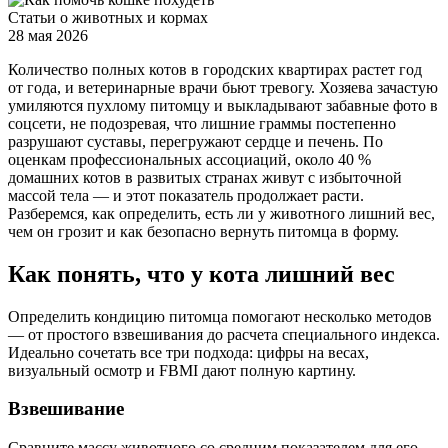
Статьи о животных и кормах
28 мая 2026
Количество полных котов в городских квартирах растет год
от года, и ветеринарные врачи бьют тревогу. Хозяева зачастую
умиляются пухлому питомцу и выкладывают забавные фото в
соцсети, не подозревая, что лишние граммы постепенно
разрушают суставы, перегружают сердце и печень. По
оценкам профессиональных ассоциаций, около 40 %
домашних котов в развитых странах живут с избыточной
массой тела — и этот показатель продолжает расти.
Разберемся, как определить, есть ли у животного лишний вес,
чем он грозит и как безопасно вернуть питомца в форму.
Как понять, что у кота лишний вес
Определить кондицию питомца помогают несколько методов
— от простого взвешивания до расчета специального индекса.
Идеально сочетать все три подхода: цифры на весах,
визуальный осмотр и FBMI дают полную картину.
Взвешивание
Сравните массу животного со средним показателем для его