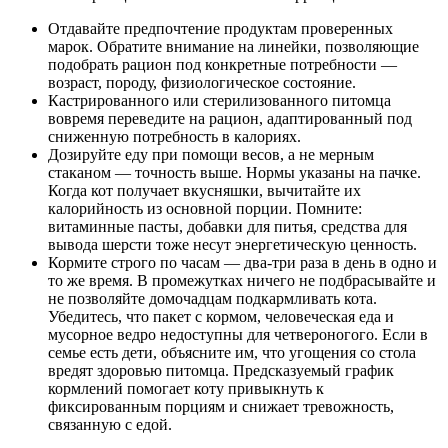
Отдавайте предпочтение продуктам проверенных
марок. Обратите внимание на линейки, позволяющие
подобрать рацион под конкретные потребности —
возраст, породу, физиологическое состояние.
Кастрированного или стерилизованного питомца
вовремя переведите на рацион, адаптированный под
сниженную потребность в калориях.
Дозируйте еду при помощи весов, а не мерным
стаканом — точность выше. Нормы указаны на пачке.
Когда кот получает вкусняшки, вычитайте их
калорийность из основной порции. Помните:
витаминные пасты, добавки для питья, средства для
вывода шерсти тоже несут энергетическую ценность.
Кормите строго по часам — два-три раза в день в одно и
то же время. В промежутках ничего не подбрасывайте и
не позволяйте домочадцам подкармливать кота.
Убедитесь, что пакет с кормом, человеческая еда и
мусорное ведро недоступны для четвероногого. Если в
семье есть дети, объясните им, что угощения со стола
вредят здоровью питомца. Предсказуемый график
кормлений помогает коту привыкнуть к
фиксированным порциям и снижает тревожность,
связанную с едой.