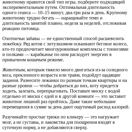
животному нравится свой тип игры, подберите подходящий
экспериментальным путем. Оптимальная длительность
одного сеанса — 10–15 минут, два-три раза в день. Крупному
животному трудно бегать — наращивайте темп и
длительность занятий плавно, неделя за неделей, отслеживая
реакцию питомца.
Охотничьи забавы — не единственный способ расшевелить
лежебоку. Ряд котов с энтузиазмом осваивают беговое колесо,
кто-то предпочитает многоуровневые комплексы с тоннелями
и полками — карабканье по ним расходует энергию в
привычном кошачьем режиме.
Животным, которым тяжело много двигаться из-за солидного
веса, преклонного возраста или травм, подойдут щадящие
задания. Разнесите лежанки по разным точкам квартиры и на
разные уровни — чтобы добраться до них, коту придется
ходить, залезать, перепрыгивать. Поставьте миску с водой
отдельно от миски с едой и в другой комнате — это заставит
животное лишний раз пройтись. Даже такие небольшие
перемещения в сумме за день дают ощутимый расход калорий.
Разучивайте простые трюки по кликеру — это нагружает
мозг, а не суставы, и лакомства для поощрения входят в
суточную норму, а не добавляются сверху.