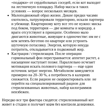
«подарки» от сердобольных соседей, если кот выходит
на лестничную площадку. Набор массы в таких
условиях — вопрос нескольких месяцев.
Малоподвижный образ жизни. Дикие предки часами
охотились, патрулировали территорию, искали партнера
и убежище. Квартирному коту все это не нужно: миска
под боком, территория — две комнаты и коридор, а
враги отсутствуют в принципе. Особенно мало
двигаются животные, живущие в одиночестве: им не с
кем затеять беготню по квартире или устроить
шуточную потасовку. Энергия, которую некуда
потратить, откладывается в подкожный жир.
Кастрация / стерилизация. После операции
гормональный фон перестраивается: аппетит растет, а
насыщение наступает позже. Параллельно исчезает
мотивация искать полового партнера — еще один
источник затрат энергии. Метаболизм замедляется
примерно на 20–30 %, а потребность в калориях
снижается. Если рацион не скорректировать или не
перейти на специализированный рацион для
стерилизованных животных, набор килограммов
неизбежен.
Нередко все три фактора сходятся: стерилизованный кот
живет в студии и получает корм без контроля дозировки.