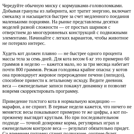
Чередуйте обычную миску с кормушками-головоломками.
Добывая гранулы из лабиринта, кот тратит энергию, включает
смекалку и насыщается быстрее за счет медленного поедания
маленькими порциями. На рынке представлены десятки
моделей разной сложности — от простых шариков с
отверстием до многоуровневых конструкций с подвижными
элементами. Начинайте с легких вариантов, чтобы животное
не потеряло интерес.
Худеть кот должен плавно — не быстрее одного процента
массы тела за семь дней. Для кота весом 6 кг это примерно 60
граммов в неделю — кажется мало, но за три месяца набегает
почти 800 граммов. Резкая голодовка крайне опасна: у котов
она провоцирует жировое перерождение печени (липидоз),
способное привести к летальному исходу. Ведите дневник
веса — еженедельные записи покажут динамику и позволят
вовремя скорректировать программу.
Приведение толстого кота в нормальную кондицию —
марафон, а не спринт. В первые недели кажется, что ничего не
меняется: весы показывают примерно те же цифры, а кот по-
прежнему выглядит круглым. Но при последовательном
подходе — точной дозировке корма, регулярных играх и
еженедельном контроле веса — результат обязательно придет.
Со временем питомец станет подвижнее, охотнее будет