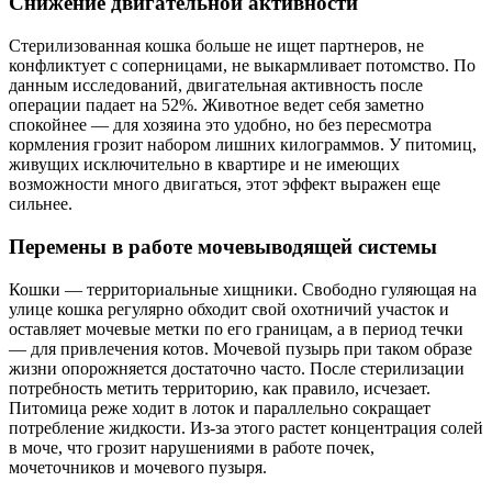
Снижение двигательной активности
Стерилизованная кошка больше не ищет партнеров, не
конфликтует с соперницами, не выкармливает потомство. По
данным исследований, двигательная активность после
операции падает на 52%. Животное ведет себя заметно
спокойнее — для хозяина это удобно, но без пересмотра
кормления грозит набором лишних килограммов. У питомиц,
живущих исключительно в квартире и не имеющих
возможности много двигаться, этот эффект выражен еще
сильнее.
Перемены в работе мочевыводящей системы
Кошки — территориальные хищники. Свободно гуляющая на
улице кошка регулярно обходит свой охотничий участок и
оставляет мочевые метки по его границам, а в период течки
— для привлечения котов. Мочевой пузырь при таком образе
жизни опорожняется достаточно часто. После стерилизации
потребность метить территорию, как правило, исчезает.
Питомица реже ходит в лоток и параллельно сокращает
потребление жидкости. Из-за этого растет концентрация солей
в моче, что грозит нарушениями в работе почек,
мочеточников и мочевого пузыря.