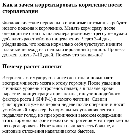
Как и зачем корректировать кормление после
стерилизации
Физиологические перемены в организме питомицы требуют
нового подхода к кормлению. Менять корм сразу после
операции не стоит: к послеоперационному стрессу не нужно
добавлять расстройство пищеварения. Через 3–4 дня,
убедившись, что кошка нормально себя чувствует, начните
плавный переход на специализированный рацион. Процесс
должен занять 7–10 дней. Почему это так важно?
Почему растет аппетит
Эстрогены стимулируют синтез лептина и повышают
восприимчивость мозга к этому гормону. После удаления
яичников уровень эстрогенов падает, а в плазме крови
нарастает концентрация пролактина, инсулиноподобного
фактора роста 1 (ИФР-1) и самого лептина. Сдвиги
фиксируются уже на первой неделе после операции и носят
устойчивый характер. В нормальных условиях лептин
подавляет голод, но при хронически высоком содержании
этого гормона на фоне нехватки эстрогенов мозг перестает на
него реагировать. Итог: кошка начинает есть больше, а
жировые отложения накапливаются быстрее.