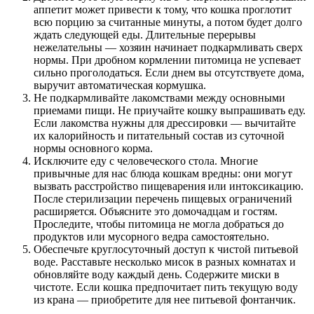
аппетит может привести к тому, что кошка проглотит
всю порцию за считанные минуты, а потом будет долго
ждать следующей еды. Длительные перерывы
нежелательны — хозяин начинает подкармливать сверх
нормы. При дробном кормлении питомица не успевает
сильно проголодаться. Если днем вы отсутствуете дома,
выручит автоматическая кормушка.
Не подкармливайте лакомствами между основными
приемами пищи. Не приучайте кошку выпрашивать еду.
Если лакомства нужны для дрессировки — вычитайте
их калорийность и питательный состав из суточной
нормы основного корма.
Исключите еду с человеческого стола. Многие
привычные для нас блюда кошкам вредны: они могут
вызвать расстройство пищеварения или интоксикацию.
После стерилизации перечень пищевых ограничений
расширяется. Объясните это домочадцам и гостям.
Проследите, чтобы питомица не могла добраться до
продуктов или мусорного ведра самостоятельно.
Обеспечьте круглосуточный доступ к чистой питьевой
воде. Расставьте несколько мисок в разных комнатах и
обновляйте воду каждый день. Содержите миски в
чистоте. Если кошка предпочитает пить текущую воду
из крана — приобретите для нее питьевой фонтанчик.