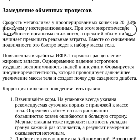
Замедление обменных процессов
Скорость метаболизма у прооперированных кошек на 20–33%
ниже, чем у нестерилизованных. При этом энергетические
потребности организма снижаются, а прежний объем пищи
начинает превышать реальные затраты. Вместе со снижением
подвижности это быстро ведет к набору массы тела.
Повышенная выработка ИФР-1 тормозит расщепление
жировых запасов. Одновременно падение эстрогенов
ухудшает восприимчивость тканей к инсулину. Формируется
инсулинорезистентность, которая провоцирует дальнейшее
увеличение массы тела и создает почву для сахарного диабета.
Коррекция пищевого поведения: пять правил
Взвешивайте корм. На упаковке всегда указана
рекомендуемая суточная порция с привязкой к массе
тела. Определять объем на глаз рискованно —
большинство хозяев ошибаются в бо́льшую сторону.
Мерные стаканы тоже подводят: плотность укладки
гранул каждый раз отличается, а результат измерения
оказывается неточным.
Дробите суточную норму на 5–6 кормлений. Возросший